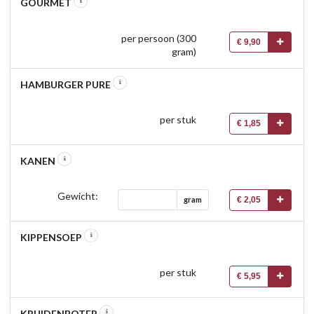
GOURMET
per persoon (300
€ 9,90
gram)
HAMBURGER PURE
per stuk
€ 1,85
KANEN
Gewicht:
€ 2,05
gram
KIPPENSOEP
per stuk
€ 5,95
KRUIDENBOTER