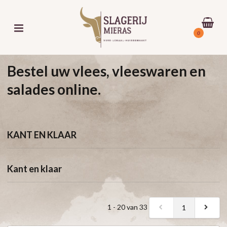
0
Bestel uw vlees, vleeswaren en
salades online.
KANT EN KLAAR
Kant en klaar
1 - 20 van 33
1